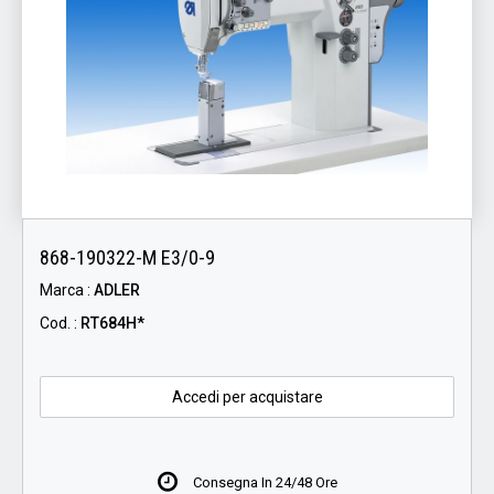
868-190322-M E3/0-9
Marca :
ADLER
Cod. :
RT684H*
Accedi per acquistare
Consegna In 24/48 Ore