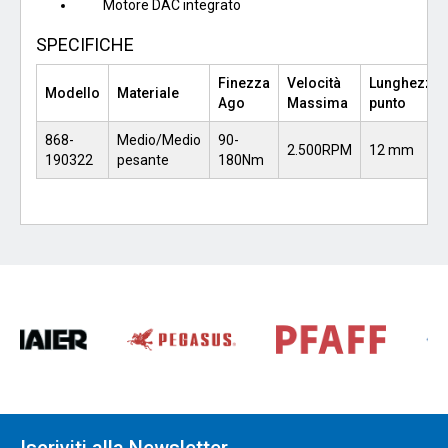
Motore DAC integrato
SPECIFICHE
Finezza
Velocità
Lunghezza
Modello
Materiale
Ago
Massima
punto
868-
Medio/Medio
90-
2.500RPM
12 mm
190322
pesante
180Nm