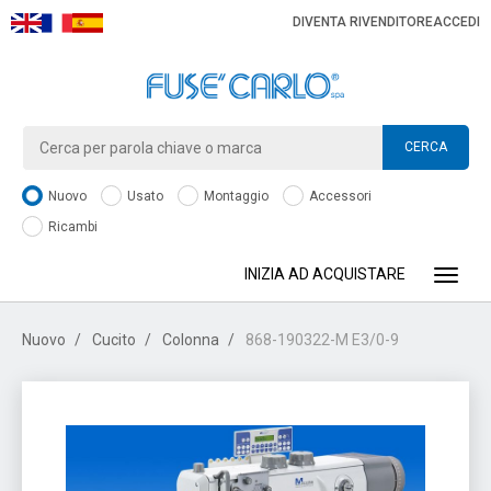
DIVENTA RIVENDITORE
ACCEDI
CERCA
Nuovo
Usato
Montaggio
Accessori
Ricambi
INIZIA AD ACQUISTARE
Toggle
Nuovo
Cucito
Colonna
868-190322-M E3/0-9