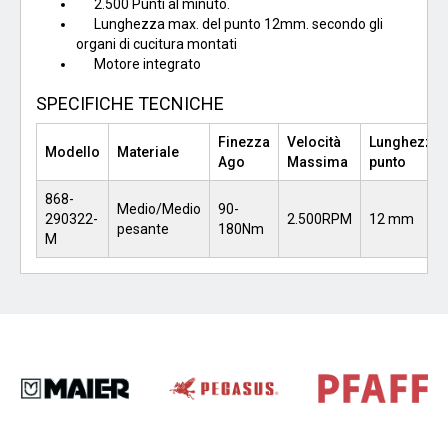
2.500 Punti al minuto.
Lunghezza max. del punto 12mm. secondo gli
organi di cucitura montati
Motore integrato
SPECIFICHE TECNICHE
Finezza
Velocità
Lunghezza
Modello
Materiale
Ago
Massima
punto
868-
Medio/Medio
90-
290322-
2.500RPM
12 mm
pesante
180Nm
M