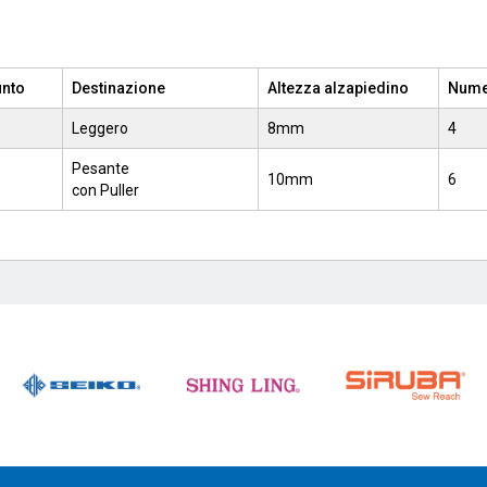
unto
Destinazione
Altezza alzapiedino
Numer
Leggero
8mm
4
Pesante
10mm
6
con Puller