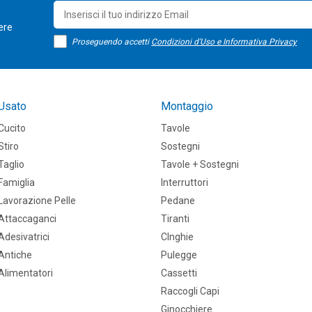
sere
Proseguendo accetti
Condizioni d'Uso e Informativa Privacy
Usato
Montaggio
Cucito
Tavole
Stiro
Sostegni
Taglio
Tavole + Sostegni
Famiglia
Interruttori
Lavorazione Pelle
Pedane
Attaccaganci
Tiranti
Adesivatrici
CInghie
Antiche
Pulegge
Alimentatori
Cassetti
Raccogli Capi
Ginocchiere