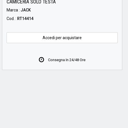
CAMICERIA SOLO TESTA
Marca :
JACK
Cod. :
RT14414
Accedi per acquistare
Consegna In 24/48 Ore