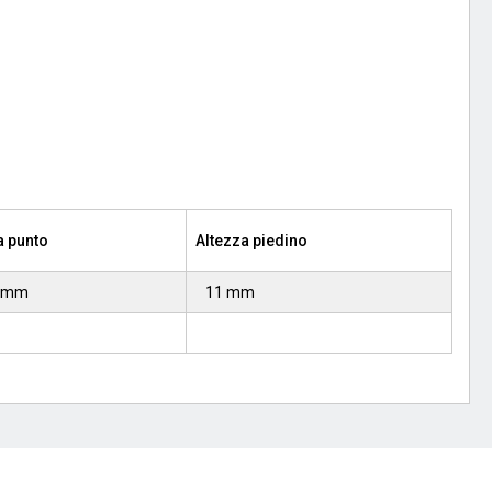
 punto
Altezza piedino
5 mm
11 mm