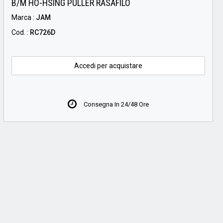
B/M HO-HSING PULLER RASAFILO
Marca :
JAM
Cod. :
RC726D
Accedi per acquistare
Consegna In 24/48 Ore