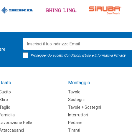
sere
Proseguendo accetti
Condizioni d'Uso e Informativa Privacy
Usato
Montaggio
Cucito
Tavole
Stiro
Sostegni
Taglio
Tavole + Sostegni
Famiglia
Interruttori
Lavorazione Pelle
Pedane
Attaccaganci
Tiranti