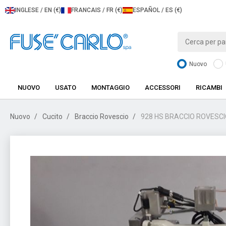
INGLESE / EN (€)
FRANCAIS / FR (€)
ESPAÑOL / ES (€)
Nuovo
NUOVO
USATO
MONTAGGIO
ACCESSORI
RICAMBI
Nuovo
Cucito
Braccio Rovescio
928 HS BRACCIO ROVESCI