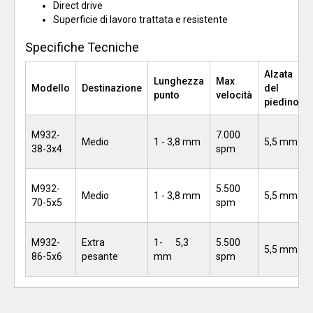
Direct drive
Superficie di lavoro trattata e resistente
Specifiche Tecniche
Alzata
Lunghezza
Max
Modello
Destinazione
del
punto
velocità
piedino
M932-
7.000
Medio
1 - 3,8 mm
5,5 mm
38-3x4
spm
M932-
5.500
Medio
1 - 3,8 mm
5,5 mm
70-5x5
spm
M932-
Extra
1- 5,3
5.500
5,5 mm
86-5x6
pesante
mm
spm