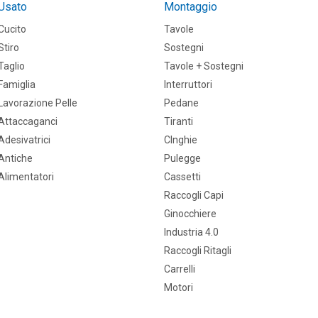
Usato
Montaggio
Cucito
Tavole
Stiro
Sostegni
Taglio
Tavole + Sostegni
Famiglia
Interruttori
Lavorazione Pelle
Pedane
Attaccaganci
Tiranti
Adesivatrici
CInghie
Antiche
Pulegge
Alimentatori
Cassetti
Raccogli Capi
Ginocchiere
Industria 4.0
Raccogli Ritagli
Carrelli
Motori