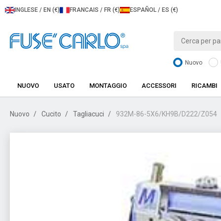
INGLESE / EN (€)
FRANCAIS / FR (€)
ESPAÑOL / ES (€)
Nuovo
NUOVO
USATO
MONTAGGIO
ACCESSORI
RICAMBI
Nuovo
Cucito
Tagliacuci
932M-86-5X6/KH9B/D222/Z054