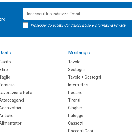
sere
Proseguendo accetti
Condizioni d'Uso e Informativa Privacy
Usato
Montaggio
Cucito
Tavole
Stiro
Sostegni
Taglio
Tavole + Sostegni
Famiglia
Interruttori
Lavorazione Pelle
Pedane
Attaccaganci
Tiranti
Adesivatrici
CInghie
Antiche
Pulegge
Alimentatori
Cassetti
Raccogli Capi