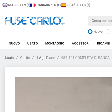
INGLESE / EN (€)
FRANCAIS / FR (€)
ESPAÑOL / ES (€)
Nuovo
NUOVO
USATO
MONTAGGIO
ACCESSORI
RICAMBI
Usato
Cucito
1 Ago Piane
957-101 COMPLETA DI BANCALE