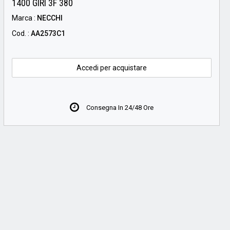
1400 GIRI 3F 380
Marca :
NECCHI
Cod. :
AA2573C1
Accedi per acquistare
Consegna In 24/48 Ore