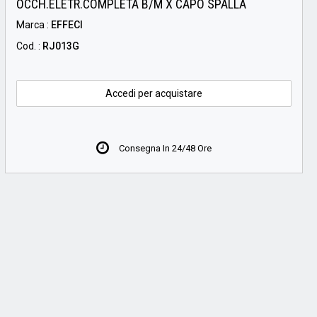
OCCH.ELETR.COMPLETA B/M X CAPO SPALLA
Marca :
EFFECI
Cod. :
RJ013G
Accedi per acquistare
Consegna In 24/48 Ore