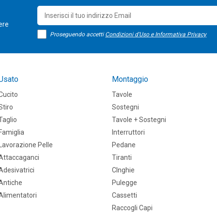
sere
Proseguendo accetti
Condizioni d'Uso e Informativa Privacy
Usato
Montaggio
Cucito
Tavole
Stiro
Sostegni
Taglio
Tavole + Sostegni
Famiglia
Interruttori
Lavorazione Pelle
Pedane
Attaccaganci
Tiranti
Adesivatrici
CInghie
Antiche
Pulegge
Alimentatori
Cassetti
Raccogli Capi