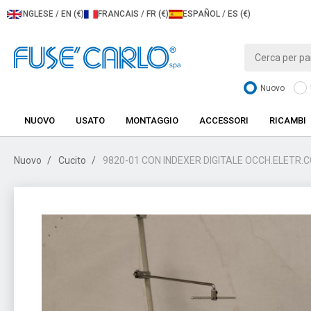
INGLESE / EN (€)
FRANCAIS / FR (€)
ESPAÑOL / ES (€)
Nuovo
NUOVO
USATO
MONTAGGIO
ACCESSORI
RICAMBI
Nuovo
Cucito
9820-01 CON INDEXER DIGITALE OCCH.ELETR