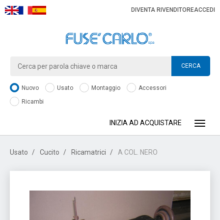
DIVENTA RIVENDITORE
ACCEDI
CERCA
Nuovo
Usato
Montaggio
Accessori
Ricambi
INIZIA AD ACQUISTARE
Toggle
Usato
Cucito
Ricamatrici
A COL. NERO