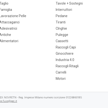
Taglio
Tavole + Sostegni
Famiglia
Interruttori
Lavorazione Pelle
Pedane
Attaccaganci
Tiranti
Adesivatrici
CInghie
Antiche
Pulegge
Alimentatori
Cassetti
Raccogli Capi
Ginocchiere
Industria 4.0
Raccogli Ritagli
Carrelli
Motori
e SDI: NOVRETN - Reg. Imprese Milano numero iscrizione 01226860185
e.fuse@pec.it