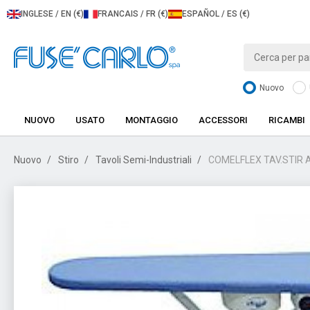
INGLESE / EN (€)
FRANCAIS / FR (€)
ESPAÑOL / ES (€)
Nuovo
NUOVO
USATO
MONTAGGIO
ACCESSORI
RICAMBI
Nuovo
Stiro
Tavoli Semi-Industriali
COMELFLEX TAV.STIR A