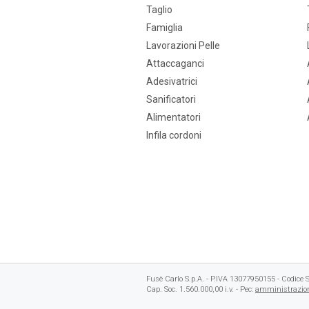
Taglio
Famiglia
Lavorazioni Pelle
Attaccaganci
Adesivatrici
Sanificatori
Alimentatori
Infila cordoni
Fusè Carlo S.p.A. - P.IVA 13077950155 - Codic
Cap. Soc. 1.560.000,00 i.v. - Pec:
amministrazion