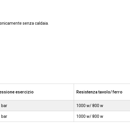
tronicamente senza caldaia.
essione esercizio
Resistenza tavolo/ ferro
5 bar
1000 w/ 800 w
5 bar
1000 w/ 800 w