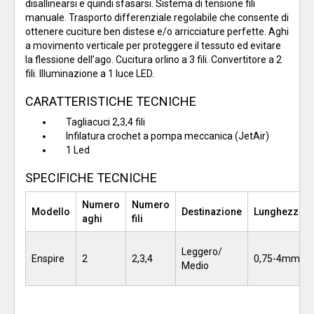
disallinearsi e quindi sfasarsi. Sistema di tensione fili
manuale. Trasporto differenziale regolabile che consente di
ottenere cuciture ben distese e/o arricciature perfette. Aghi
a movimento verticale per proteggere il tessuto ed evitare
la flessione dell’ago. Cucitura orlino a 3 fili. Convertitore a 2
fili. Illuminazione a 1 luce LED.
CARATTERISTICHE TECNICHE
Tagliacuci 2,3,4 fili
Infilatura crochet a pompa meccanica (JetAir)
1 Led
SPECIFICHE TECNICHE
Numero
Numero
Modello
Destinazione
Lunghezza
p
aghi
fili
Leggero/
Enspire
2
2,3,4
0,75-4mm
Medio