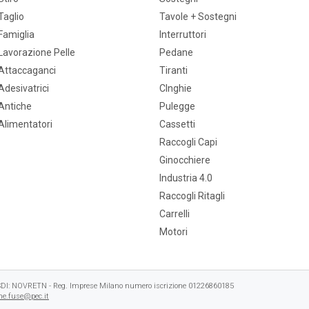
Taglio
Tavole + Sostegni
Famiglia
Interruttori
Lavorazione Pelle
Pedane
Attaccaganci
Tiranti
Adesivatrici
CInghie
Antiche
Pulegge
Alimentatori
Cassetti
Raccogli Capi
Ginocchiere
Industria 4.0
Raccogli Ritagli
Carrelli
Motori
e SDI: NOVRETN - Reg. Imprese Milano numero iscrizione 01226860185
e.fuse@pec.it