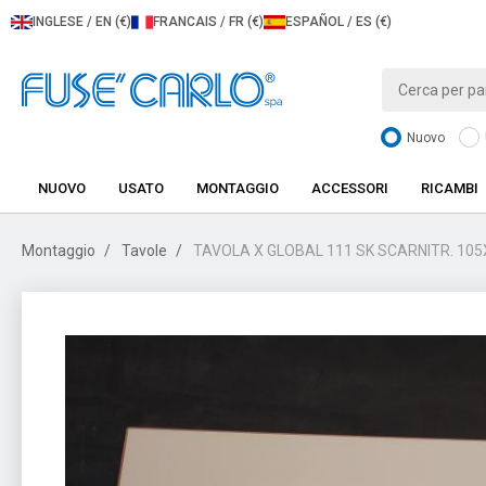
INGLESE / EN (€)
FRANCAIS / FR (€)
ESPAÑOL / ES (€)
Nuovo
NUOVO
USATO
MONTAGGIO
ACCESSORI
RICAMBI
Montaggio
Tavole
TAVOLA X GLOBAL 111 SK SCARNITR. 105