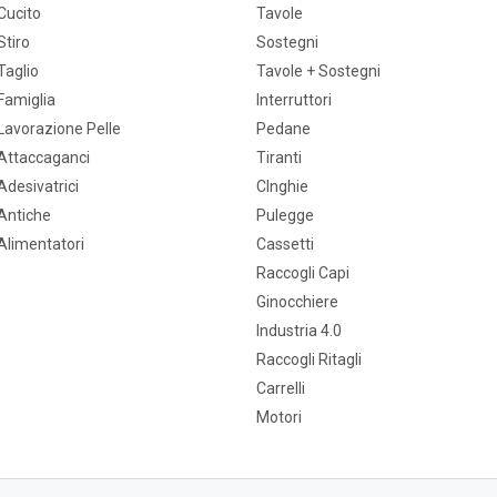
Cucito
Tavole
Stiro
Sostegni
Taglio
Tavole + Sostegni
Famiglia
Interruttori
Lavorazione Pelle
Pedane
Attaccaganci
Tiranti
Adesivatrici
CInghie
Antiche
Pulegge
Alimentatori
Cassetti
Raccogli Capi
Ginocchiere
Industria 4.0
Raccogli Ritagli
Carrelli
Motori