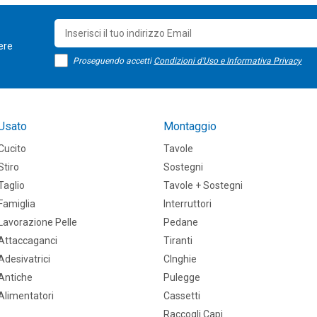
sere
Proseguendo accetti
Condizioni d'Uso e Informativa Privacy
Usato
Montaggio
Cucito
Tavole
Stiro
Sostegni
Taglio
Tavole + Sostegni
Famiglia
Interruttori
Lavorazione Pelle
Pedane
Attaccaganci
Tiranti
Adesivatrici
CInghie
Antiche
Pulegge
Alimentatori
Cassetti
Raccogli Capi