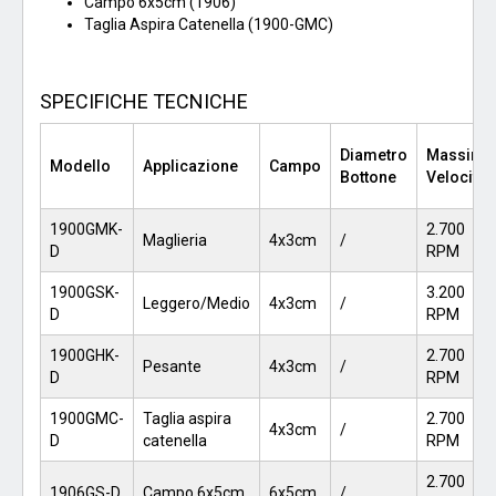
Campo 6x5cm (1906)
Taglia Aspira Catenella (1900-GMC)
SPECIFICHE TECNICHE
Diametro
Massima
Modello
Applicazione
Campo
Bottone
Velocità
1900GMK-
2.700
Maglieria
4x3cm
/
D
RPM
1900GSK-
3.200
Leggero/Medio
4x3cm
/
D
RPM
1900GHK-
2.700
Pesante
4x3cm
/
D
RPM
1900GMC-
Taglia aspira
2.700
4x3cm
/
D
catenella
RPM
2.700
1906GS-D
Campo 6x5cm
6x5cm
/