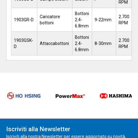
RPM
Bottoni
Caricatore
2.700
1903GR-D
2.4-
9-22mm
bottoni
RPM
6.8mm
Bottoni
1903GSK-
2.700
Attaccabottoni
2.4-
8-30mm
D
RPM
6.8mm
Iscriviti alla Newsletter
Iscriviti alla nostra Newsletter per essere aggiornato su novità,