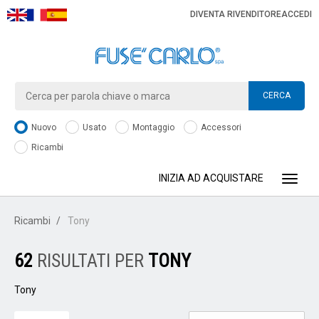
DIVENTA RIVENDITORE
ACCEDI
CERCA
Nuovo
Usato
Montaggio
Accessori
Ricambi
INIZIA AD ACQUISTARE
Toggle
Ricambi
Tony
62
RISULTATI PER
TONY
Tony