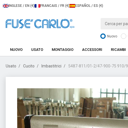
INGLESE / EN (€)
FRANCAIS / FR (€)
ESPAÑOL / ES (€)
Nuovo
NUOVO
USATO
MONTAGGIO
ACCESSORI
RICAMBI
Usato
Cucito
Imbastitrici
5487-811/01-2/47-900-75 910/