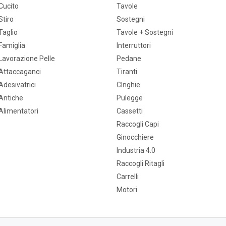
Cucito
Tavole
Stiro
Sostegni
Taglio
Tavole + Sostegni
Famiglia
Interruttori
Lavorazione Pelle
Pedane
Attaccaganci
Tiranti
Adesivatrici
CInghie
Antiche
Pulegge
Alimentatori
Cassetti
Raccogli Capi
Ginocchiere
Industria 4.0
Raccogli Ritagli
Carrelli
Motori