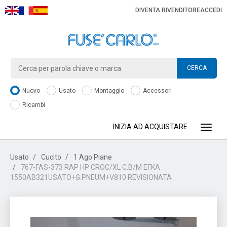
DIVENTA RIVENDITORE
ACCEDI
CERCA
Nuovo
Usato
Montaggio
Accessori
Ricambi
INIZIA AD ACQUISTARE
Toggle
Usato
Cucito
1 Ago Piane
767-FAS-373 RAP HP CROC/XL C.B/M EFKA
1550AB321USATO+G.PNEUM+V810 REVISIONATA