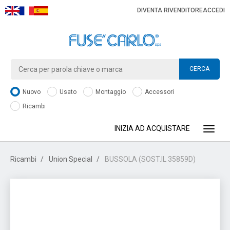
DIVENTA RIVENDITORE
ACCEDI
CERCA
Nuovo
Usato
Montaggio
Accessori
Ricambi
INIZIA AD ACQUISTARE
Toggle
Ricambi
Union Special
BUSSOLA (SOST.IL 35859D)