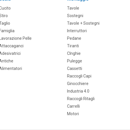
Cucito
Tavole
Stiro
Sostegni
Taglio
Tavole + Sostegni
Famiglia
Interruttori
Lavorazione Pelle
Pedane
Attaccaganci
Tiranti
Adesivatrici
CInghie
Antiche
Pulegge
Alimentatori
Cassetti
Raccogli Capi
Ginocchiere
Industria 4.0
Raccogli Ritagli
Carrelli
Motori