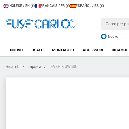
INGLESE / EN (€)
FRANCAIS / FR (€)
ESPAÑOL / ES (€)
Nuovo
NUOVO
USATO
MONTAGGIO
ACCESSORI
RICAMBI
Ricambi
Japsew
LEVER X JW500