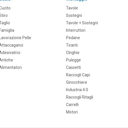
Cucito
Tavole
Stiro
Sostegni
Taglio
Tavole + Sostegni
Famiglia
Interruttori
Lavorazione Pelle
Pedane
Attaccaganci
Tiranti
Adesivatrici
CInghie
Antiche
Pulegge
Alimentatori
Cassetti
Raccogli Capi
Ginocchiere
Industria 4.0
Raccogli Ritagli
Carrelli
Motori