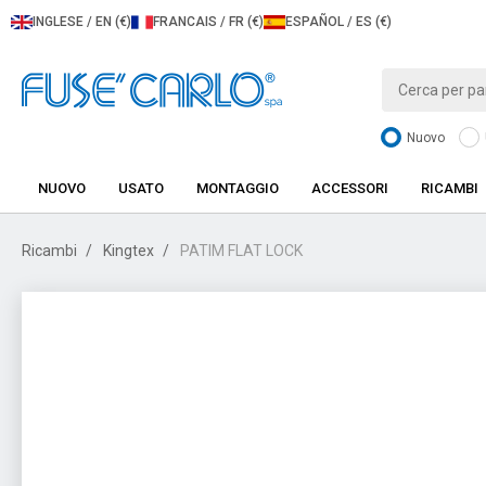
INGLESE / EN (€)
FRANCAIS / FR (€)
ESPAÑOL / ES (€)
Nuovo
NUOVO
USATO
MONTAGGIO
ACCESSORI
RICAMBI
Ricambi
Kingtex
PATIM FLAT LOCK