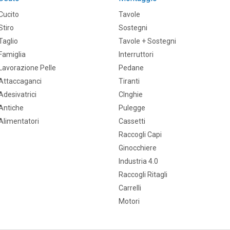
Cucito
Tavole
Stiro
Sostegni
Taglio
Tavole + Sostegni
Famiglia
Interruttori
Lavorazione Pelle
Pedane
Attaccaganci
Tiranti
Adesivatrici
CInghie
Antiche
Pulegge
Alimentatori
Cassetti
Raccogli Capi
Ginocchiere
Industria 4.0
Raccogli Ritagli
Carrelli
Motori