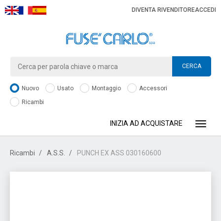
DIVENTA RIVENDITORE
ACCEDI
CERCA
Nuovo
Usato
Montaggio
Accessori
Ricambi
INIZIA AD ACQUISTARE
Toggle
Ricambi
A.S.S.
PUNCH EX ASS 030160600