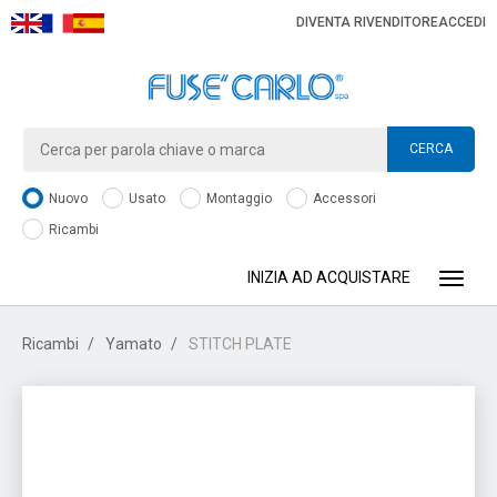
DIVENTA RIVENDITORE
ACCEDI
CERCA
Nuovo
Usato
Montaggio
Accessori
Ricambi
INIZIA AD ACQUISTARE
Toggle
Ricambi
Yamato
STITCH PLATE